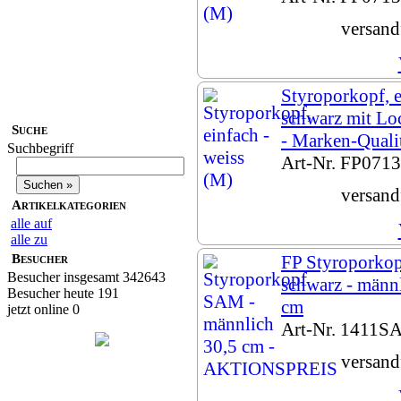
versand
Styroporkopf, e
schwarz mit Lo
Suche
- Marken-Quali
Suchbegriff
Art-Nr. FP071
versand
Artikelkategorien
alle auf
alle zu
Besucher
FP Styroporko
Besucher insgesamt 342643
schwarz - männl
Besucher heute 191
cm
jetzt online 0
Art-Nr. 1411S
versand