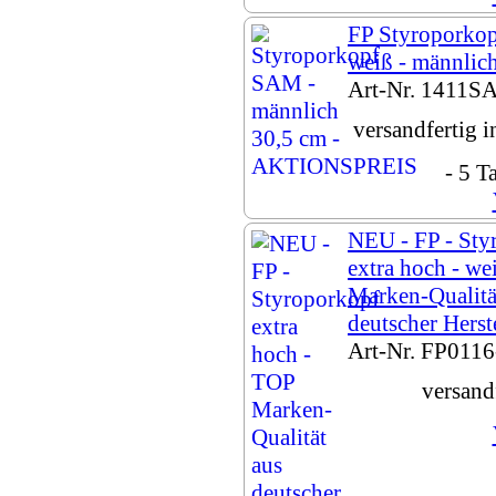
FP Styroporko
weiß - männlich
Art-Nr. 1411S
versandfertig 
- 5 T
NEU - FP - Sty
extra hoch - we
Marken-Qualitä
deutscher Herst
Art-Nr. FP0116
versand