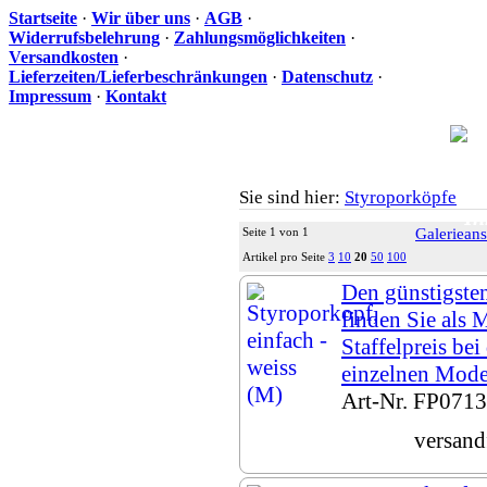
Startseite
·
Wir über uns
·
AGB
·
Widerrufsbelehrung
·
Zahlungsmöglichkeiten
·
Versandkosten
·
Lieferzeiten/Lieferbeschränkungen
·
Datenschutz
·
Impressum
·
Kontakt
Sie sind hier:
Styroporköpfe
Ih
Seite 1 von 1
Galerieans
Artikel pro Seite
3
10
20
50
100
Den günstigsten
finden Sie als
Staffelpreis bei
einzelnen Mode
Art-Nr. FP0713
versand