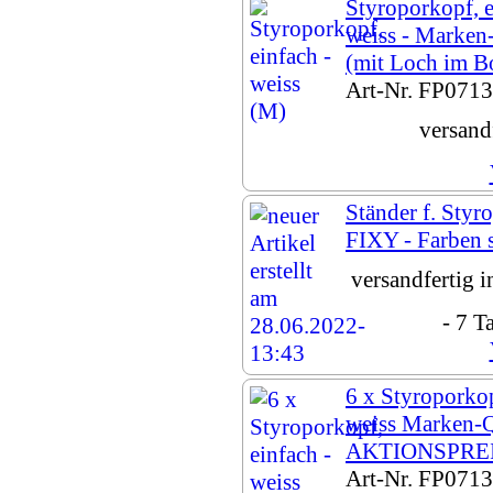
Styroporkopf, e
weiss - Marken
(mit Loch im B
Art-Nr. FP0713
versand
Ständer f. Styr
FIXY - Farben s
versandfertig 
- 7 T
6 x Styroporkop
weiss Marken-Qu
AKTIONSPREIS
Art-Nr. FP0713