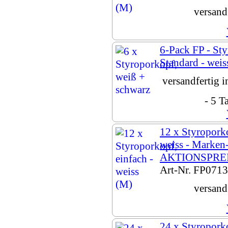
versand
6-Pack FP - St
Standard - weis
versandfertig 
- 5 T
12 x Styroporko
weiss - Marken-
AKTIONSPREIS
Art-Nr. FP071
versand
24 x Styroporko