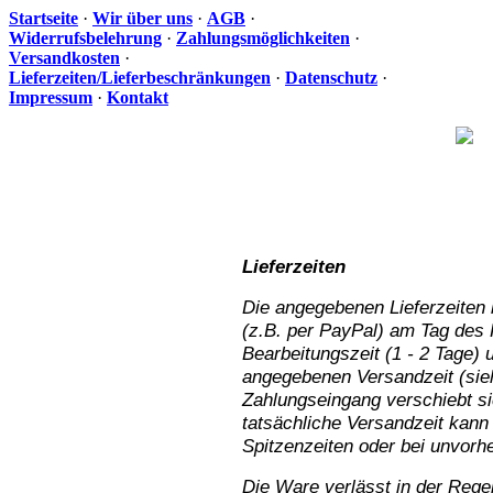
Startseite
·
Wir über uns
·
AGB
·
Widerrufsbelehrung
·
Zahlungsmöglichkeiten
·
Versandkosten
·
Lieferzeiten/Lieferbeschränkungen
·
Datenschutz
·
Impressum
·
Kontakt
Ih
Lieferzeiten
Die angegebenen Lieferzeiten 
(z.B. per PayPal) am Tag des 
Bearbeitungszeit (1 - 2 Tage) 
angegebenen Versandzeit (sie
Zahlungseingang verschiebt si
tatsächliche Versandzeit kann 
Spitzenzeiten oder bei unvorh
Die Ware verlässt in der Rege