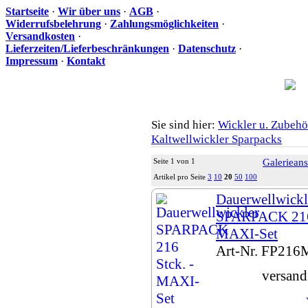
Startseite
·
Wir über uns
·
AGB
·
Widerrufsbelehrung
·
Zahlungsmöglichkeiten
·
Versandkosten
·
Lieferzeiten/Lieferbeschränkungen
·
Datenschutz
·
Impressum
·
Kontakt
Sie sind hier:
Wickler u. Zubehö
Ih
Kaltwellwickler Sparpacks
Seite 1 von 1
Galerieans
Artikel pro Seite
3
10
20
50
100
Dauerwellwickl
SPARPACK 216 
MAXI-Set
Art-Nr. FP21
versand