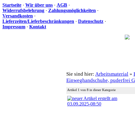
Startseite
·
Wir über uns
·
AGB
·
Widerrufsbelehrung
·
Zahlungsmöglichkeiten
·
Versandkosten
·
Lieferzeiten/Lieferbeschränkungen
·
Datenschutz
·
Impressum
·
Kontakt
Ih
Sie sind hier:
Arbeitsmaterial
»
Einweghandschuhe, puderfrei Gr
Artikel 1 von 8 in dieser Kategorie