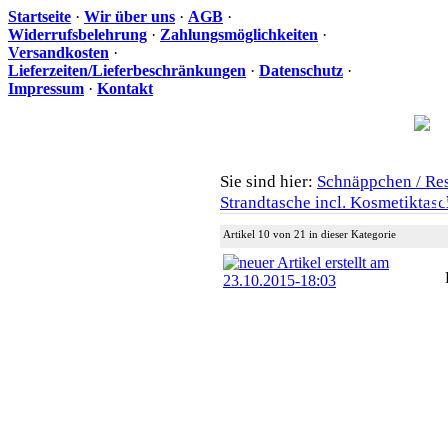
Startseite
·
Wir über uns
·
AGB
·
Widerrufsbelehrung
·
Zahlungsmöglichkeiten
·
Versandkosten
·
Lieferzeiten/Lieferbeschränkungen
·
Datenschutz
·
Impressum
·
Kontakt
Sie sind hier:
Schnäppchen / Re
Ih
Strandtasche incl. Kosmetiktas
Artikel 10 von 21 in dieser Kategorie