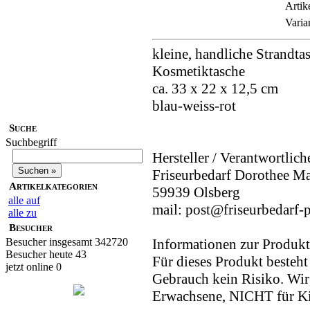
Artik
Varia
kleine, handliche Strandta
Kosmetiktasche
ca. 33 x 22 x 12,5 cm
blau-weiss-rot
Suche
Suchbegriff
Hersteller / Verantwortlich
Friseurbedarf Dorothee M
Artikelkategorien
59939 Olsberg
alle auf
mail: post@friseurbedarf-p
alle zu
Besucher
Besucher insgesamt 342720
Informationen zur Produkt
Besucher heute 43
Für dieses Produkt beste
jetzt online 0
Gebrauch kein Risiko. Wi
Erwachsene, NICHT für K