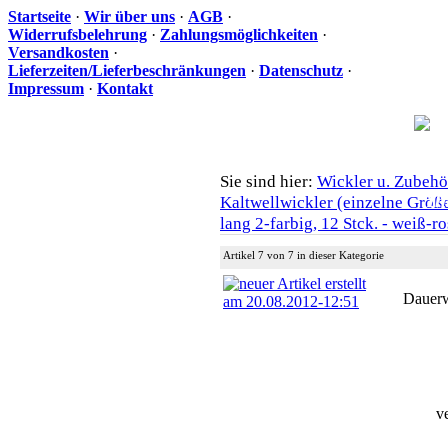
Startseite
·
Wir über uns
·
AGB
·
Widerrufsbelehrung
·
Zahlungsmöglichkeiten
·
Versandkosten
·
Lieferzeiten/Lieferbeschränkungen
·
Datenschutz
·
Impressum
·
Kontakt
Sie sind hier:
Wickler u. Zubehö
Ih
Kaltwellwickler (einzelne Größ
lang 2-farbig, 12 Stck. - weiß-r
Artikel 7 von 7 in dieser Kategorie
Dauerw
v